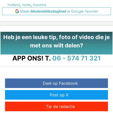
holland
,
route
,
maxima
Maak
Medembliksdagblad
je Google-favoriet
Heb je een leuke tip, foto of video die je
met ons wilt delen?
APP ONS!
T.
06 - 574 71 321
Deel op Facebook
Post op X
Tip de redactie