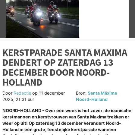
Vorige
V
KERSTPARADE SANTA MAXIMA
DENDERT OP ZATERDAG 13
DECEMBER DOOR NOORD-
HOLLAND
Door
Redactie
op
11 december
Bron:
Santa Máxima
2025, 21:31 uur
Noord-Holland
NOORD-HOLLAND - Over één week is het zover: de iconische
kerstmannen en kerstvrouwen van Santa Maxima trekken er
weer op uit! Op zaterdag 13 december verandert Noord-
Holland in één grote, feestelijke kerstparade wanneer