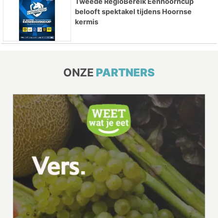
Tweede RegioBereik Eenhoorncup
belooft spektakel tijdens Hoornse
kermis
ONZE
PARTNERS