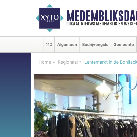
MEDEMBLIKSDA
lokaal nieuws medemblik en west-
112
Algemeen
Bedrijvengids
Gemeente
Home
Regionaal
Lentemarkt in de Bonifac