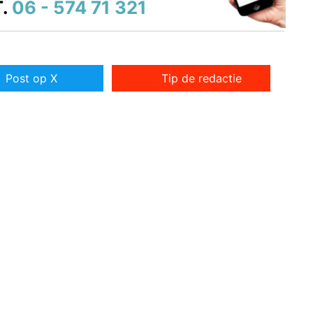
.
06 - 574 71 321
Post op X
Tip de redactie