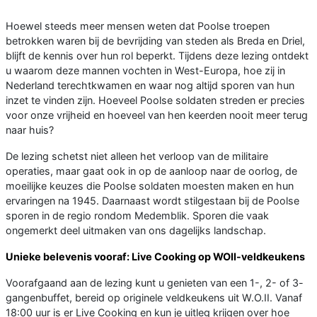
Hoewel steeds meer mensen weten dat Poolse troepen
betrokken waren bij de bevrijding van steden als Breda en Driel,
blijft de kennis over hun rol beperkt. Tijdens deze lezing ontdekt
u waarom deze mannen vochten in West-Europa, hoe zij in
Nederland terechtkwamen en waar nog altijd sporen van hun
inzet te vinden zijn. Hoeveel Poolse soldaten streden er precies
voor onze vrijheid en hoeveel van hen keerden nooit meer terug
naar huis?
De lezing schetst niet alleen het verloop van de militaire
operaties, maar gaat ook in op de aanloop naar de oorlog, de
moeilijke keuzes die Poolse soldaten moesten maken en hun
ervaringen na 1945. Daarnaast wordt stilgestaan bij de Poolse
sporen in de regio rondom Medemblik. Sporen die vaak
ongemerkt deel uitmaken van ons dagelijks landschap.
Unieke belevenis vooraf: Live Cooking op WOII-veldkeukens
Voorafgaand aan de lezing kunt u genieten van een 1-, 2- of 3-
gangenbuffet, bereid op originele veldkeukens uit W.O.II. Vanaf
18:00 uur is er Live Cooking en kun je uitleg krijgen over hoe