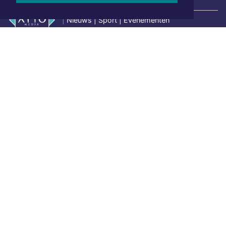
|
Nieuws | Sport | Evenementen
Hoofdvestiging:
van Benthuizenlaan 1
1701 BZ Heerhugowaard
072 8200 600
redactie@xyto.nl
www.xyto.nl
SOCIAL MEDIA
NIEUWSBRIEF AANMELDEN
Schrijf je in voor onze nieuwsbrief en krijg wekelijks een
samenvatting van alle gebeurtenissen uit jouw regio.