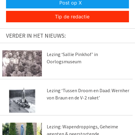
Post op X
Tip de redactie
VERDER IN HET NIEUWS:
Lezing ‘Sallie Pinkhof’ in
Oorlogsmuseum
Lezing ‘Tussen Droom en Daad: Wernher
von Braun en de V-2 raket’
Lezing: Wapendroppings, Geheime
agenten & neerstortende