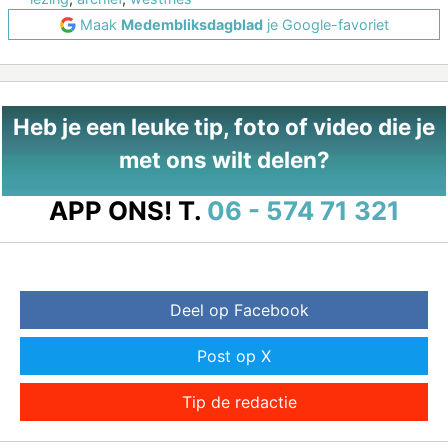
Maak
Medembliksdagblad
je Google-favoriet
Heb je een leuke tip, foto of video die je
met ons wilt delen?
APP ONS!
T.
06 - 574 71 321
Deel op Facebook
Post op X
Tip de redactie