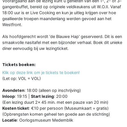
Voorafgaand aan de lezing kunt u genieten van een 1-, 2- of 3-
gangenbuffet, bereid op originele veldkeukens uit W.O.II. Vanaf
18:00 uur is er Live Cooking en kun je uitleg krijgen over hoe
geallieerde troepen maandenlang werden gevoed aan het
Westfront.
Als hoofdgerecht wordt 'de Blauwe Hap' geserveerd. Dit is een
smaakvolle nasitafel met een bijzonder verhaal. Boek dit unieke
diner eenvoudig bij uw lezingticket.
Tickets boeken:
Klik op deze link om je tickets te boeken!
(Let op: VOL = VOL)
Avondeten
: 18:00 (alleen op inschrijving)
Inloop
: 19:15 |
Start lezing
: 20:00
(Een lezing duurt 2x 45 min. met een pauze van 20 min)
Kosten ticket
: €10 per persoon (Museumkaart = gratis)
(Opbrengsten komen geheel ten goede aan de stichting)
Locatie
: Oorlogsmuseum Medemblik