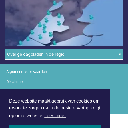
Overige dagbladen in de regio
Algemene voorwaarden
Disclaimer
Privacy Statement
Deze website maakt gebruik van cookies om
Copyright (c) 2026 | Medembliksdagblad.nl - Alle rechten
ervoor te zorgen dat u de beste ervaring krijgt
voorbehouden
op onze website
Lees meer