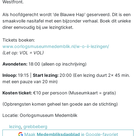
Westfront.
Als hoofdgerecht wordt 'de Blauwe Hap' geserveerd. Dit is een
smaakvolle nasitafel met een bijzonder verhaal. Boek dit unieke
diner eenvoudig bij uw lezingticket.
Tickets boeken:
www.oorlogsmuseummedemblik.nl/w-o-ii-lezingen/
(Let op: VOL = VOL)
Avondeten:
18:00 (alleen op inschrijving)
Inloop:
19:15 |
Start lezing:
20:00 (Een lezing duurt 2x 45 min.
met een pauze van 20 min)
Kosten ticket:
€10 per persoon (Museumkaart = gratis)
(Opbrengsten komen geheel ten goede aan de stichting)
Locatie: Oorlogsmuseum Medemblik
lezing
,
grebbeberg
Maak
Medembliksdagblad
je Google-favoriet