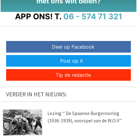
met ons wilt delen?
APP ONS!
T.
06 - 574 71 321
Deel op Facebook
Post op X
Tip de redactie
VERDER IN HET NIEUWS:
Lezing ‘’ De Spaanse Burgeroorlog
(1936-1939), voorspel van de W.O.II’’