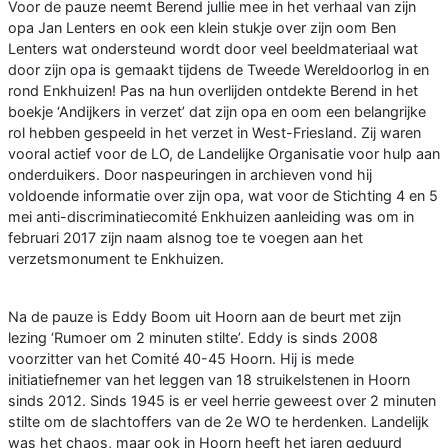
Voor de pauze neemt Berend jullie mee in het verhaal van zijn
opa Jan Lenters en ook een klein stukje over zijn oom Ben
Lenters wat ondersteund wordt door veel beeldmateriaal wat
door zijn opa is gemaakt tijdens de Tweede Wereldoorlog in en
rond Enkhuizen! Pas na hun overlijden ontdekte Berend in het
boekje ‘Andijkers in verzet’ dat zijn opa en oom een belangrijke
rol hebben gespeeld in het verzet in West-Friesland. Zij waren
vooral actief voor de LO, de Landelijke Organisatie voor hulp aan
onderduikers. Door naspeuringen in archieven vond hij
voldoende informatie over zijn opa, wat voor de Stichting 4 en 5
mei anti-discriminatiecomité Enkhuizen aanleiding was om in
februari 2017 zijn naam alsnog toe te voegen aan het
verzetsmonument te Enkhuizen.
Na de pauze is Eddy Boom uit Hoorn aan de beurt met zijn
lezing ‘Rumoer om 2 minuten stilte’. Eddy is sinds 2008
voorzitter van het Comité 40-45 Hoorn. Hij is mede
initiatiefnemer van het leggen van 18 struikelstenen in Hoorn
sinds 2012. Sinds 1945 is er veel herrie geweest over 2 minuten
stilte om de slachtoffers van de 2e WO te herdenken. Landelijk
was het chaos, maar ook in Hoorn heeft het jaren geduurd