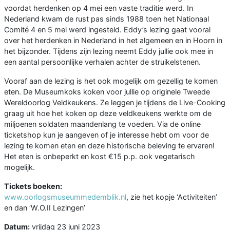
voordat herdenken op 4 mei een vaste traditie werd. In
Nederland kwam de rust pas sinds 1988 toen het Nationaal
Comité 4 en 5 mei werd ingesteld. Eddy’s lezing gaat vooral
over het herdenken in Nederland in het algemeen en in Hoorn in
het bijzonder. Tijdens zijn lezing neemt Eddy jullie ook mee in
een aantal persoonlijke verhalen achter de struikelstenen.
Vooraf aan de lezing is het ook mogelijk om gezellig te komen
eten. De Museumkoks koken voor jullie op originele Tweede
Wereldoorlog Veldkeukens. Ze leggen je tijdens de Live-Cooking
graag uit hoe het koken op deze veldkeukens werkte om de
miljoenen soldaten maandenlang te voeden. Via de online
ticketshop kun je aangeven of je interesse hebt om voor de
lezing te komen eten en deze historische beleving te ervaren!
Het eten is onbeperkt en kost €15 p.p. ook vegetarisch
mogelijk.
Tickets boeken:
www.oorlogsmuseummedemblik.nl
, zie het kopje ‘Activiteiten’
en dan ‘W.O.II Lezingen’
Datum:
vrijdag 23 juni 2023