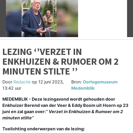
Vorige
V
LEZING ‘’VERZET IN
ENKHUIZEN & RUMOER OM 2
MINUTEN STILTE ’’
Door
Redactie
op
12 juni 2023,
Bron:
Oorlogsmuseum
13:42 uur
Medemblik
MEDEMBLIK - Deze lezingavond wordt gehouden door
Enkhuizer Berend van der Veer & Eddy Boom uit Hoorn op 23
juni en zal gaan over:
‘’
Verzet in Enkhuizen & Rumoer om 2
minuten stilte’’
Toelichting onderwerpen van de lezing: