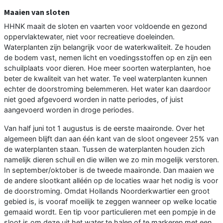
Maaien van sloten
HHNK maait de sloten en vaarten voor voldoende en gezond
oppervlaktewater, niet voor recreatieve doeleinden.
Waterplanten zijn belangrijk voor de waterkwaliteit. Ze houden
de bodem vast, nemen licht en voedingsstoffen op en zijn een
schuilplaats voor dieren. Hoe meer soorten waterplanten, hoe
beter de kwaliteit van het water. Te veel waterplanten kunnen
echter de doorstroming belemmeren. Het water kan daardoor
niet goed afgevoerd worden in natte periodes, of juist
aangevoerd worden in droge periodes.
Van half juni tot 1 augustus is de eerste maaironde. Over het
algemeen blijft dan aan één kant van de sloot ongeveer 25% van
de waterplanten staan. Tussen de waterplanten houden zich
namelijk dieren schuil en die willen we zo min mogelijk verstoren.
In september/oktober is de tweede maaironde. Dan maaien we
de andere slootkant alléén op de locaties waar het nodig is voor
de doorstroming. Omdat Hollands Noorderkwartier een groot
gebied is, is vooraf moeilijk te zeggen wanneer op welke locatie
gemaaid wordt. Een tip voor particulieren met een pompje in de
sloot is om deze uit het water te halen of te markeren met een