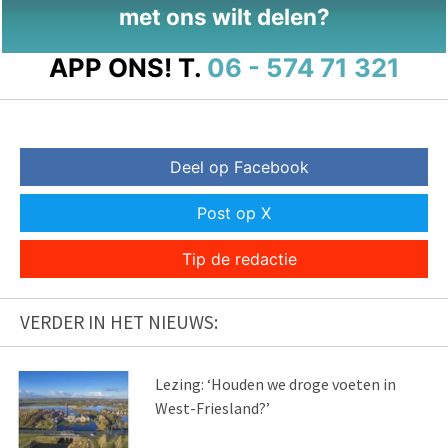
met ons wilt delen?
APP ONS!
T.
06 - 574 71 321
Deel op Facebook
Post op X
Tip de redactie
VERDER IN HET NIEUWS:
Lezing: ‘Houden we droge voeten in
West-Friesland?’