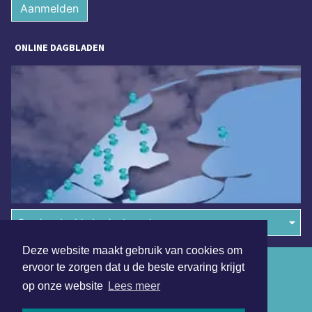
Aanmelden
ONLINE DAGBLADEN
Overige dagbladen in de regio
Deze website maakt gebruik van cookies om
Algemene voorwaarden
ervoor te zorgen dat u de beste ervaring krijgt
op onze website
Lees meer
Disclaimer