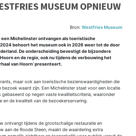
ESTFRIES MUSEUM OPNIEUW
Bron:
Westfries Museum
en Michelinster ontvangen als toeristische
n 2024 behoort het museum ook in 2026 weer tot de door
ederland. De onderscheiding bevestigt de bijzondere
oorn en de regio, ook nu tijdens de verbouwing het
rhaal van Hoorn’ presenteert.
taurants, maar ook aan toeristische bezienswaardigheden die
ezoek waard zijn. Een Michelinster staat voor een locatie
s gebaseerd op negen vaste kwaliteitscriteria, waaronder
de en de kwaliteit van de bezoekerservaring.
 ontvangt tijdens de grootschalige restauratie en
 aan de Roode Steen, maakt de waardering extra
useum namelijk zichtbaar en toegankelijk voor publiek vanuit de