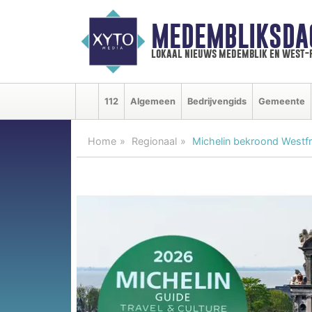
MEDEMBLIKSDA
lokaal nieuws medemblik en west-
112
Algemeen
Bedrijvengids
Gemeente
Home
Regionaal
Michelin bekroond Westf