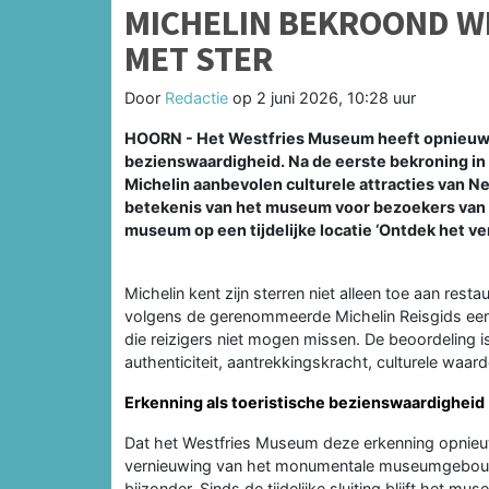
MICHELIN BEKROOND W
MET STER
Door
Redactie
op
2 juni 2026, 10:28 uur
HOORN - Het Westfries Museum heeft opnieuw e
bezienswaardigheid. Na de eerste bekroning i
Michelin aanbevolen culturele attracties van N
betekenis van het museum voor bezoekers van H
museum op een tijdelijke locatie ‘Ontdek het ve
Michelin kent zijn sterren niet alleen toe aan res
volgens de gerenommeerde Michelin Reisgids een b
die reizigers niet mogen missen. De beoordeling i
authenticiteit, aantrekkingskracht, culturele waar
Erkenning als toeristische bezienswaardigheid
Dat het Westfries Museum deze erkenning opnieuw
vernieuwing van het monumentale museumgebouw
bijzonder. Sinds de tijdelijke sluiting blijft het m