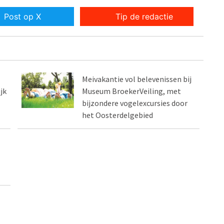
Post op X
Tip de redactie
Meivakantie vol belevenissen bij
jk
Museum BroekerVeiling, met
bijzondere vogelexcursies door
het Oosterdelgebied