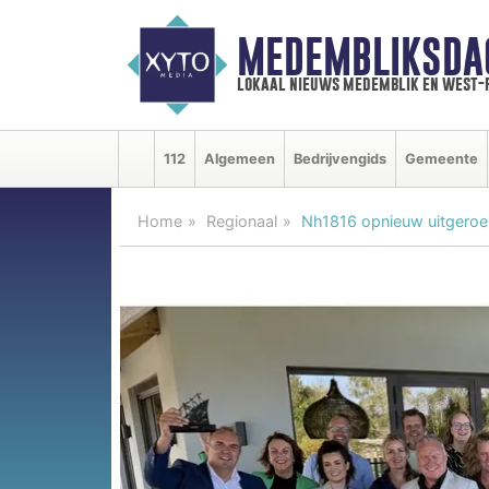
MEDEMBLIKSDA
lokaal nieuws medemblik en west-
112
Algemeen
Bedrijvengids
Gemeente
Home
Regionaal
Nh1816 opnieuw uitgeroep