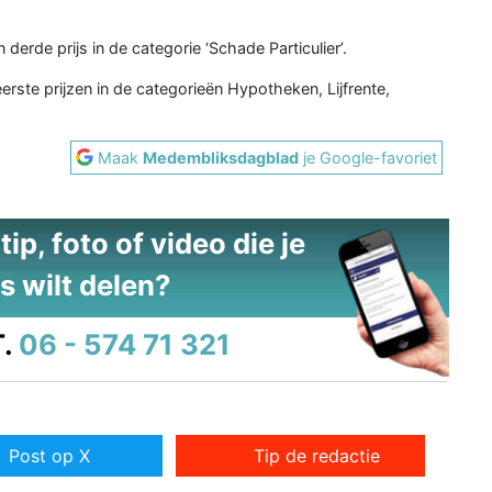
derde prijs in de categorie ‘Schade Particulier’.
rste prijzen in de categorieën Hypotheken, Lijfrente,
Maak
Medembliksdagblad
je Google-favoriet
ip, foto of video die je
s wilt delen?
.
06 - 574 71 321
Post op X
Tip de redactie