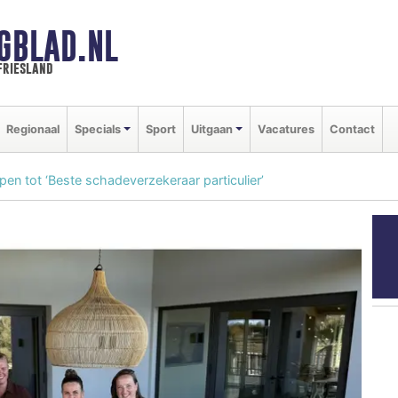
GBLAD.NL
friesland
Regionaal
Specials
Sport
Uitgaan
Vacatures
Contact
en tot ‘Beste schadeverzekeraar particulier’