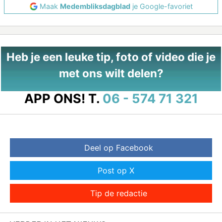
Maak
Medembliksdagblad
je Google-favoriet
Heb je een leuke tip, foto of video die je
met ons wilt delen?
APP ONS!
T.
06 - 574 71 321
Deel op Facebook
Post op X
Tip de redactie