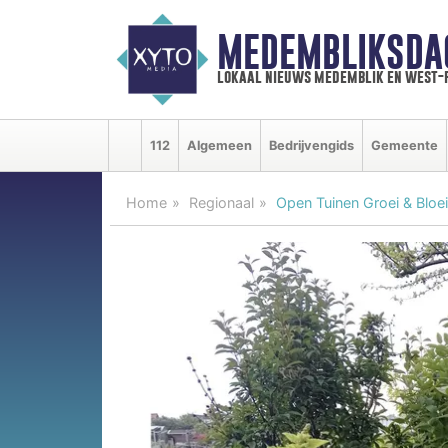
MEDEMBLIKSDA
lokaal nieuws medemblik en west-
112
Algemeen
Bedrijvengids
Gemeente
Home
Regionaal
Open Tuinen Groei & Bloei 