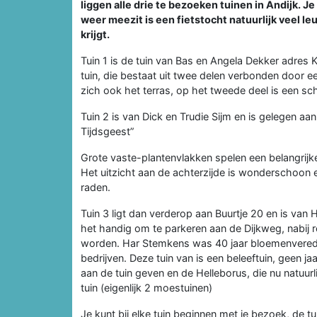
liggen alle drie te bezoeken tuinen in Andijk. Je
weer meezit is een fietstocht natuurlijk veel le
krijgt.
Tuin 1 is de tuin van Bas en Angela Dekker adres Kn
tuin, die bestaat uit twee delen verbonden door een
zich ook het terras, op het tweede deel is een 
Tuin 2 is van Dick en Trudie Sijm en is gelegen aa
Tijdsgeest”
Grote vaste-plantenvlakken spelen een belangrijke 
Het uitzicht aan de achterzijde is wonderschoon
raden.
Tuin 3 ligt dan verderop aan Buurtje 20 en is van
het handig om te parkeren aan de Dijkweg, nabij re
worden. Har Stemkens was 40 jaar bloemenveredela
bedrijven. Deze tuin van is een beleeftuin, geen ja
aan de tuin geven en de Helleborus, die nu natuurl
tuin (eigenlijk 2 moestuinen)
Je kunt bij elke tuin beginnen met je bezoek, de tu