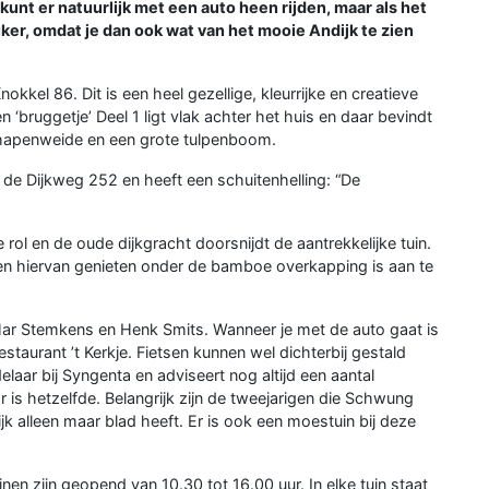
 kunt er natuurlijk met een auto heen rijden, maar als het
uker, omdat je dan ook wat van het mooie Andijk te zien
okkel 86. Dit is een heel gezellige, kleurrijke en creatieve
 ‘bruggetje’ Deel 1 ligt vlak achter het huis en daar bevindt
schapenweide en een grote tulpenboom.
n de Dijkweg 252 en heeft een schuitenhelling: “De
rol en de oude dijkgracht doorsnijdt de aantrekkelijke tuin.
 en hiervan genieten onder de bamboe overkapping is aan te
 Har Stemkens en Henk Smits. Wanneer je met de auto gaat is
staurant ’t Kerkje. Fietsen kunnen wel dichterbij gestald
ar bij Syngenta en adviseert nog altijd een aantal
ar is hetzelfde. Belangrijk zijn de tweejarigen die Schwung
ijk alleen maar blad heeft. Er is ook een moestuin bij deze
inen zijn geopend van 10.30 tot 16.00 uur. In elke tuin staat