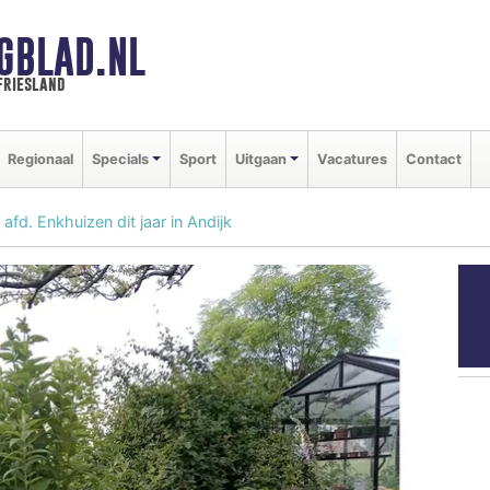
GBLAD.NL
friesland
Regionaal
Specials
Sport
Uitgaan
Vacatures
Contact
afd. Enkhuizen dit jaar in Andijk