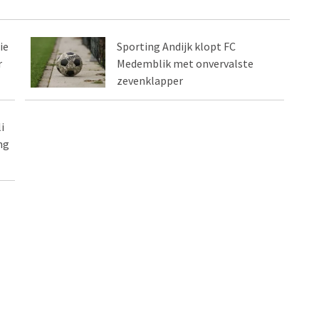
ie
Sporting Andijk klopt FC
r
Medemblik met onvervalste
zevenklapper
i
ng