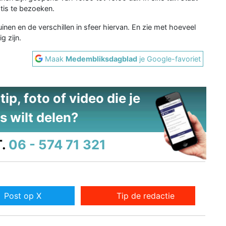
ratis te bezoeken.
uinen en de verschillen in sfeer hiervan. En zie met hoeveel
g zijn.
Maak
Medembliksdagblad
je Google-favoriet
ip, foto of video die je
s wilt delen?
.
06 - 574 71 321
Post op X
Tip de redactie