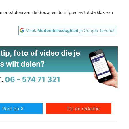
 ontstoken aan de Gouw, en duurt precies tot de klok van
Maak
Medembliksdagblad
je Google-favoriet
ip, foto of video die je
s wilt delen?
.
06 - 574 71 321
Post op X
Tip de redactie