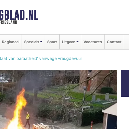
GBLAD.NL
friesland
Regionaal
Specials
Sport
Uitgaan
Vacatures
Contact
taat van paraatheid' vanwege vreugdevuur