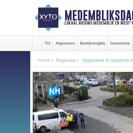
MEDEMBLIKSDA
lokaal nieuws medemblik en west-
112
Algemeen
Bedrijvengids
Gemeente
Home
Regionaal
Opperdoes in 'opperste s