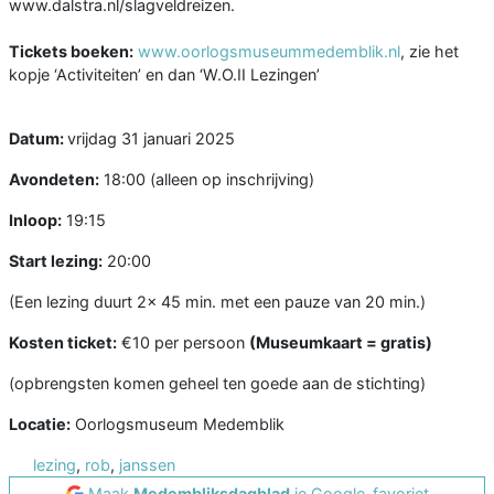
www.dalstra.nl/slagveldreizen.
Tickets boeken:
www.oorlogsmuseummedemblik.nl
, zie het
kopje ‘Activiteiten’ en dan ‘W.O.II Lezingen’
Datum:
vrijdag 31 januari 2025
Avondeten:
18:00 (alleen op inschrijving)
Inloop:
19:15
Start lezing:
20:00
(Een lezing duurt 2x 45 min. met een pauze van 20 min.)
Kosten ticket:
€10 per persoon
(Museumkaart = gratis)
(opbrengsten komen geheel ten goede aan de stichting)
Locatie:
Oorlogsmuseum Medemblik
lezing
,
rob
,
janssen
Maak
Medembliksdagblad
je Google-favoriet