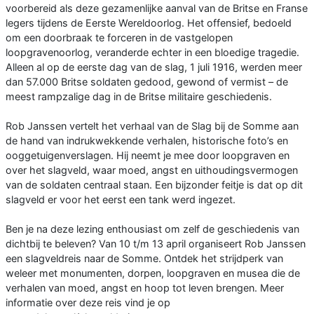
voorbereid als deze gezamenlijke aanval van de Britse en Franse
legers tijdens de Eerste Wereldoorlog. Het offensief, bedoeld
om een doorbraak te forceren in de vastgelopen
loopgravenoorlog, veranderde echter in een bloedige tragedie.
Alleen al op de eerste dag van de slag, 1 juli 1916, werden meer
dan 57.000 Britse soldaten gedood, gewond of vermist – de
meest rampzalige dag in de Britse militaire geschiedenis.
Rob Janssen vertelt het verhaal van de Slag bij de Somme aan
de hand van indrukwekkende verhalen, historische foto’s en
ooggetuigenverslagen. Hij neemt je mee door loopgraven en
over het slagveld, waar moed, angst en uithoudingsvermogen
van de soldaten centraal staan. Een bijzonder feitje is dat op dit
slagveld er voor het eerst een tank werd ingezet.
Ben je na deze lezing enthousiast om zelf de geschiedenis van
dichtbij te beleven? Van 10 t/m 13 april organiseert Rob Janssen
een slagveldreis naar de Somme. Ontdek het strijdperk van
weleer met monumenten, dorpen, loopgraven en musea die de
verhalen van moed, angst en hoop tot leven brengen. Meer
informatie over deze reis vind je op