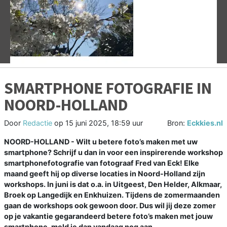
Vorige
V
SMARTPHONE FOTOGRAFIE IN
NOORD-HOLLAND
Door
Redactie
op
15 juni 2025, 18:59 uur
Bron:
Eckkies.nl
NOORD-HOLLAND - Wilt u betere foto’s maken met uw
smartphone? Schrijf u dan in voor een inspirerende workshop
smartphonefotografie van fotograaf Fred van Eck! Elke
maand geeft hij op diverse locaties in Noord-Holland zijn
workshops. In juni is dat o.a. in Uitgeest, Den Helder, Alkmaar,
Broek op Langedijk en Enkhuizen. Tijdens de zomermaanden
gaan de workshops ook gewoon door. Dus wil jij deze zomer
op je vakantie gegarandeerd betere foto’s maken met jouw
smartphone, meld je dan vandaag nog aan.