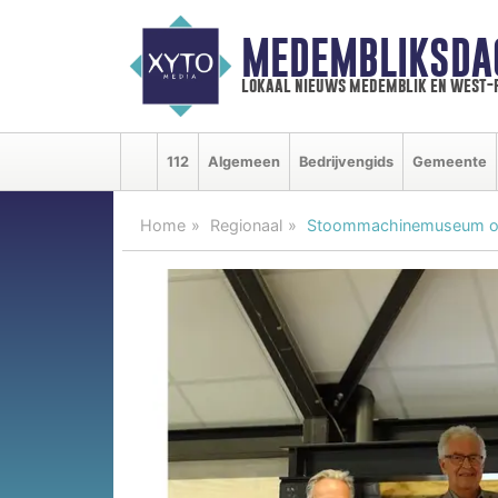
MEDEMBLIKSDA
lokaal nieuws medemblik en west-
112
Algemeen
Bedrijvengids
Gemeente
Home
Regionaal
Stoommachinemuseum ont