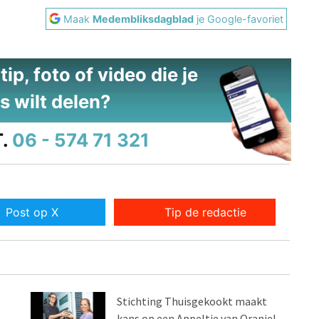
Maak
Medembliksdagblad
je Google-favoriet
ip, foto of video die je
s wilt delen?
.
06 - 574 71 321
Post op X
Tip de redactie
Stichting Thuisgekookt maakt
kans op een Appeltje van Oranje!