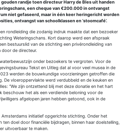
uden randje toen directeur Harry de Bles uit handen
eteringschans, een cheque van €200.000 in ontvangst
m niet gefaseerd, maar in één keer heringericht worden
sities, ontvangst van schoolklassen en ‘stoomcafé’.
 een rondleiding die zodanig indruk maakte dat een bezoeker
chting Weteringschans. Kort daarop werd een afspraak
n bestuurslid van de stichting een privérondleiding van
door de directeur.
 waterbewustzijn onder bezoekers te vergroten. Voor de
ngsbureau Tekst en Uitleg dat al voor veel musea in de
n 2023 werden de bouwkundige voorzieningen getroffen die
g. De vloeroppervlakte werd verdubbeld en de keuken en
les: “We zijn ontzettend blij met deze donatie en het hart
Ik beschouw het als een verdiende beloning voor de
ijwilligers afgelopen jaren hebben getoond, ook in de
 Amsterdams initiatief opgerichte stichting. Onder het
h ten doel door financiële bijdragen, binnen haar doelstelling,
eter uitvoerbaar te maken.