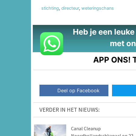
stichting
,
directeur
,
weteringschans
Heb je een leuke t
met on
APP ONS!
T
Deel op Facebook
VERDER IN HET NIEUWS:
Canal Cleanup
Noordhollandschkanaal op 22