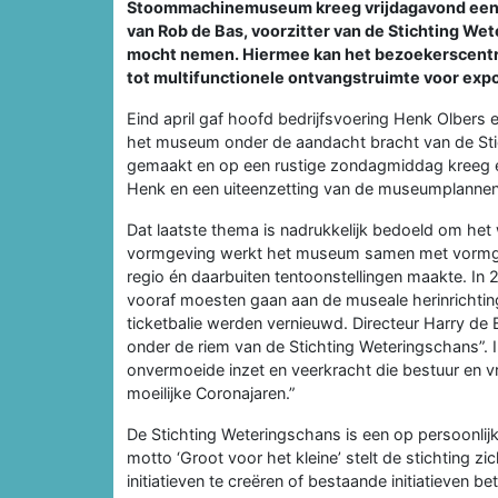
Stoommachinemuseum kreeg vrijdagavond een go
van Rob de Bas, voorzitter van de Stichting W
mocht nemen. Hiermee kan het bezoekerscentru
tot multifunctionele ontvangstruimte voor expo
Eind april gaf hoofd bedrijfsvoering Henk Olbers
het museum onder de aandacht bracht van de Sti
gemaakt en op een rustige zondagmiddag kreeg ee
Henk en een uiteenzetting van de museumplannen 
Dat laatste thema is nadrukkelijk bedoeld om het
vormgeving werkt het museum samen met vormgevi
regio én daarbuiten tentoonstellingen maakte. I
vooraf moesten gaan aan de museale herinrichtin
ticketbalie werden vernieuwd. Directeur Harry de B
onder de riem van de Stichting Weteringschans”. 
onvermoeide inzet en veerkracht die bestuur en vr
moeilijke Coronajaren.”
De Stichting Weteringschans is een op persoonlijk
motto ‘Groot voor het kleine’ stelt de stichting zic
initiatieven te creëren of bestaande initiatieven b