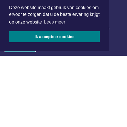
Deze website maakt gebruik van cookies om
ervoor te zorgen dat u de beste ervaring krijgt
NIEUWSBRIEF AANMELDEN
op onze website
Lees meer
Schrijf je in voor onze nieuwsbrief en krijg wekelijks een
samenvatting van alle gebeurtenissen uit jouw regio.
Ik accepteer cookies
Aanmelden
ONLINE DAGBLADEN