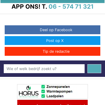
APP ONS!
T.
06 - 574 71 321
Deel op Facebook
Post op X
Tip de redactie