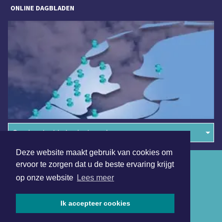
ONLINE DAGBLADEN
Overige dagbladen in de regio
Deze website maakt gebruik van cookies om
Algemene voorwaarden
ervoor te zorgen dat u de beste ervaring krijgt
op onze website
Lees meer
Disclaimer
Privacy Statement
Ik accepteer cookies
Copyright (c) 2026 | Medembliksdagblad.nl - Alle rechten