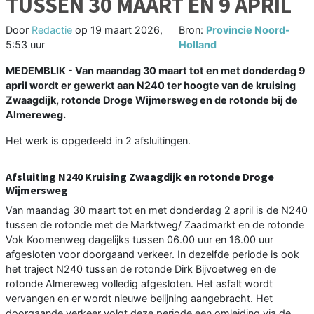
TUSSEN 30 MAART EN 9 APRIL
Door
Redactie
op
19 maart 2026,
Bron:
Provincie Noord-
5:53 uur
Holland
MEDEMBLIK - Van maandag 30 maart tot en met donderdag 9
april wordt er gewerkt aan N240 ter hoogte van de kruising
Zwaagdijk, rotonde Droge Wijmersweg en de rotonde bij de
Almereweg.
Het werk is opgedeeld in 2 afsluitingen.
Afsluiting N240 Kruising Zwaagdijk en rotonde Droge
Wijmersweg
Van maandag 30 maart tot en met donderdag 2 april is de N240
tussen de rotonde met de Marktweg/ Zaadmarkt en de rotonde
Vok Koomenweg dagelijks tussen 06.00 uur en 16.00 uur
afgesloten voor doorgaand verkeer. In dezelfde periode is ook
het traject N240 tussen de rotonde Dirk Bijvoetweg en de
rotonde Almereweg volledig afgesloten. Het asfalt wordt
vervangen en er wordt nieuwe belijning aangebracht. Het
doorgaande verkeer volgt deze periode een omleiding via de