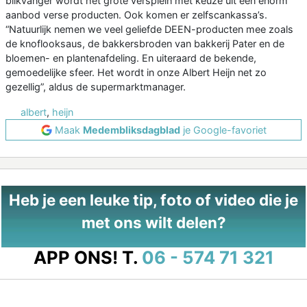
blikvanger wordt het grote versplein met keuze uit een enorm
aanbod verse producten. Ook komen er zelfscankassa’s.
“Natuurlijk nemen we veel geliefde DEEN-producten mee zoals
de knoflooksaus, de bakkersbroden van bakkerij Pater en de
bloemen- en plantenafdeling. En uiteraard de bekende,
gemoedelijke sfeer. Het wordt in onze Albert Heijn net zo
gezellig”, aldus de supermarktmanager.
albert
,
heijn
Maak
Medembliksdagblad
je Google-favoriet
Heb je een leuke tip, foto of video die je
met ons wilt delen?
APP ONS!
T.
06 - 574 71 321