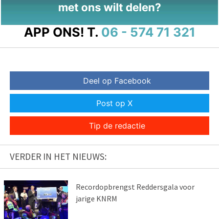
met ons wilt delen?
APP ONS!
T.
06 - 574 71 321
Deel op Facebook
Post op X
Tip de redactie
VERDER IN HET NIEUWS:
Recordopbrengst Reddersgala voor
jarige KNRM