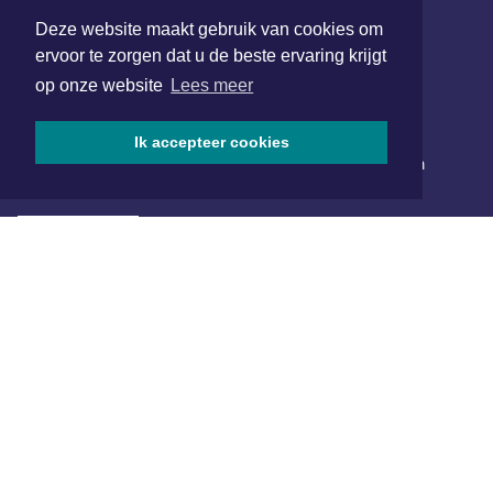
Deze website maakt gebruik van cookies om
SOCIAL MEDIA
ervoor te zorgen dat u de beste ervaring krijgt
op onze website
Lees meer
NIEUWSBRIEF AANMELDEN
Ik accepteer cookies
Schrijf je in voor onze nieuwsbrief en krijg wekelijks een
samenvatting van alle gebeurtenissen uit jouw regio.
Aanmelden
ONLINE DAGBLADEN