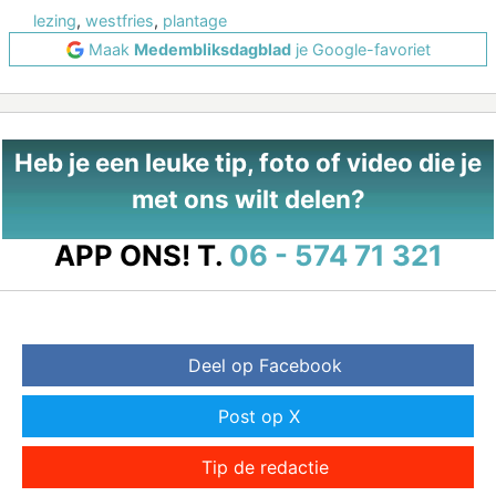
lezing
,
westfries
,
plantage
Maak
Medembliksdagblad
je Google-favoriet
Heb je een leuke tip, foto of video die je
met ons wilt delen?
APP ONS!
T.
06 - 574 71 321
Deel op Facebook
Post op X
Tip de redactie