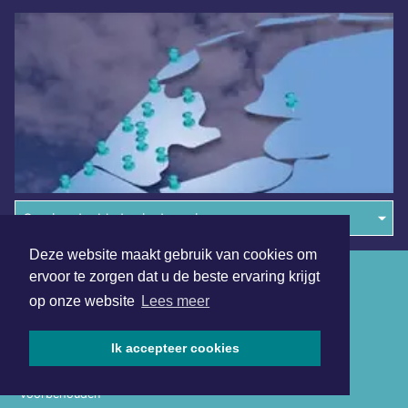
Overige dagbladen in de regio
Deze website maakt gebruik van cookies om
Algemene voorwaarden
ervoor te zorgen dat u de beste ervaring krijgt
op onze website
Lees meer
Disclaimer
Privacy Statement
Ik accepteer cookies
Copyright (c) 2026 | Medembliksdagblad.nl - Alle rechten
voorbehouden