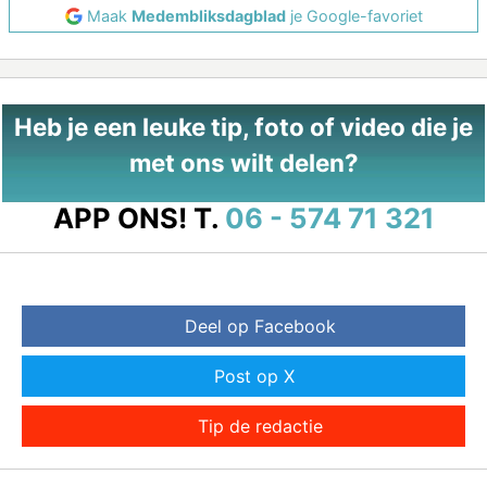
Maak
Medembliksdagblad
je Google-favoriet
Heb je een leuke tip, foto of video die je
met ons wilt delen?
APP ONS!
T.
06 - 574 71 321
Deel op Facebook
Post op X
Tip de redactie