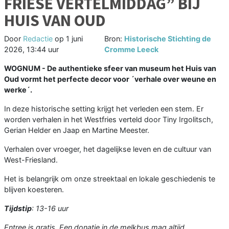
FRIESE VERTELMIDDAG” BIJ
HUIS VAN OUD
Door
Redactie
op
1 juni
Bron:
Historische Stichting de
2026, 13:44 uur
Cromme Leeck
WOGNUM - De authentieke sfeer van museum het Huis van
Oud vormt het perfecte decor voor ´verhale over weune en
werke´.
In deze historische setting krijgt het verleden een stem. Er
worden verhalen in het Westfries verteld door Tiny Irgolitsch,
Gerian Helder en Jaap en Martine Meester.
Verhalen over vroeger, het dagelijkse leven en de cultuur van
West-Friesland.
Het is belangrijk om onze streektaal en lokale geschiedenis te
blijven koesteren.
Tijdstip
: 13-16 uur
Entree is gratis. Een donatie in de melkbus mag altijd.