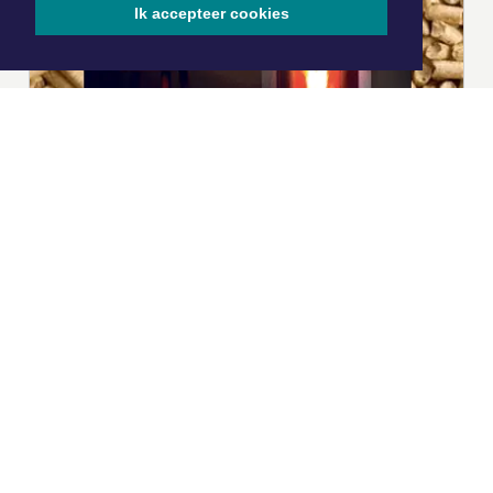
Ik accepteer cookies
|
Nieuws | Sport | Evenementen
Hoofdvestiging:
van Benthuizenlaan 1
1701 BZ Heerhugowaard
072 8200 600
redactie@xyto.nl
www.xyto.nl