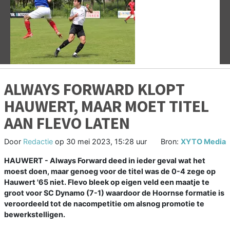
Vorige
V
ALWAYS FORWARD KLOPT
HAUWERT, MAAR MOET TITEL
AAN FLEVO LATEN
Door
Redactie
op
30 mei 2023, 15:28 uur
Bron:
XYTO Media
HAUWERT - Always Forward deed in ieder geval wat het
moest doen, maar genoeg voor de titel was de 0-4 zege op
Hauwert '65 niet. Flevo bleek op eigen veld een maatje te
groot voor SC Dynamo (7-1) waardoor de Hoornse formatie is
veroordeeld tot de nacompetitie om alsnog promotie te
bewerkstelligen.