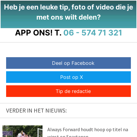
Heb je een leuke tip, foto of video die je
met ons wilt delen?
APP ONS!
T.
06 - 574 71 321
Deel op Facebook
Post op X
Tip de redactie
VERDER IN HET NIEUWS:
Always Forward houdt hoop op titel na
winst op Spartanen