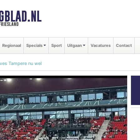
GBLAD.NL
friesland
Regionaal
Specials
Sport
Uitgaan
Vacatures
Contact
Ilves Tampere nu wel