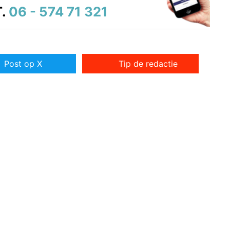
.
06 - 574 71 321
Post op X
Tip de redactie