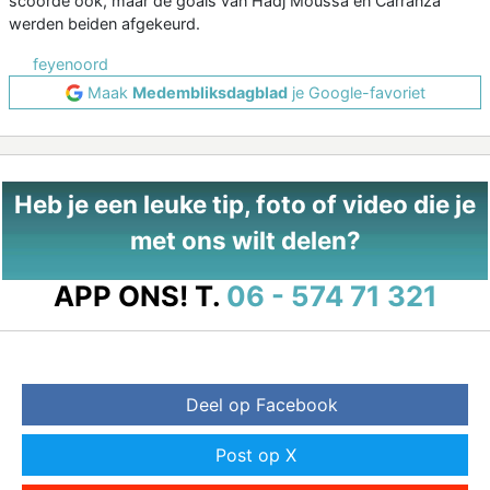
scoorde ook, maar de goals van Hadj Moussa en Carranza
werden beiden afgekeurd.
feyenoord
Maak
Medembliksdagblad
je Google-favoriet
Heb je een leuke tip, foto of video die je
met ons wilt delen?
APP ONS!
T.
06 - 574 71 321
Deel op Facebook
Post op X