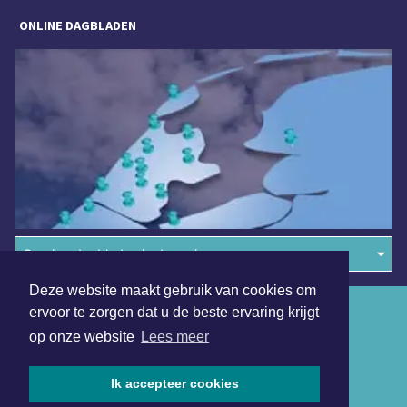
ONLINE DAGBLADEN
Overige dagbladen in de regio
Deze website maakt gebruik van cookies om
Algemene voorwaarden
ervoor te zorgen dat u de beste ervaring krijgt
op onze website
Lees meer
Disclaimer
Privacy Statement
Ik accepteer cookies