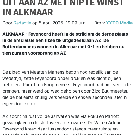
UIT AAN AZ MET NIPTE WINST
IN ALKMAAR
Door
Redactie
op
5 april 2025, 19:09 uur
Bron:
XYTO Media
ALKMAAR - Feyenoord heeft in de strijd om de derde plaats
in de eredivisie een fikse tik uitgedeeld aan AZ. De
Rotterdammers wonnen in Alkmaar met 0-1 en hebben nu
tien punten voorsprong op AZ.
De ploeg van Maarten Martens begon nog redelijk aan de
wedstrijd, zette Feyenoord onder druk en was dicht bij een
treffer via Parrott en Koopmeiners. Feyenoord had niet veel in te
brengen, maar werd op weg geholpen door Zico Buurmeester,
die de bal eerst knullig verspeelde en enkele seconden later in
eigen doel kopte.
AZ zocht na rust vol de aanval en was via Poku en Parrott
gevaarlijk en in de slotfase via de invallers De Wit en Addai.
Feyenoord kreeg daar tussendoor steeds meer ruimte en