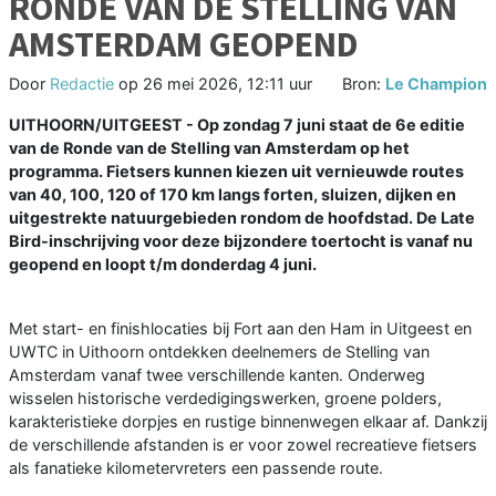
RONDE VAN DE STELLING VAN
AMSTERDAM GEOPEND
Door
Redactie
op
26 mei 2026, 12:11 uur
Bron:
Le Champion
UITHOORN/UITGEEST - Op zondag 7 juni staat de 6e editie
van de Ronde van de Stelling van Amsterdam op het
programma. Fietsers kunnen kiezen uit vernieuwde routes
van 40, 100, 120 of 170 km langs forten, sluizen, dijken en
uitgestrekte natuurgebieden rondom de hoofdstad. De Late
Bird-inschrijving voor deze bijzondere toertocht is vanaf nu
geopend en loopt t/m donderdag 4 juni.
Met start- en finishlocaties bij Fort aan den Ham in Uitgeest en
UWTC in Uithoorn ontdekken deelnemers de Stelling van
Amsterdam vanaf twee verschillende kanten. Onderweg
wisselen historische verdedigingswerken, groene polders,
karakteristieke dorpjes en rustige binnenwegen elkaar af. Dankzij
de verschillende afstanden is er voor zowel recreatieve fietsers
als fanatieke kilometervreters een passende route.