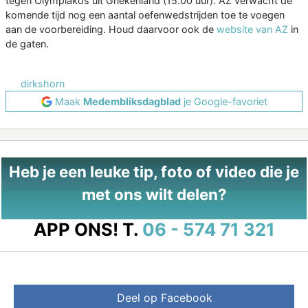
tegen Olympiakos uit Griekenland (15.00 uur). AZ verwacht de
komende tijd nog een aantal oefenwedstrijden toe te voegen
aan de voorbereiding. Houd daarvoor ook de
website van AZ
in
de gaten.
dirkshorn
Maak
Medembliksdagblad
je Google-favoriet
Heb je een leuke tip, foto of video die je
met ons wilt delen?
APP ONS!
T.
06 - 574 71 321
Deel op Facebook