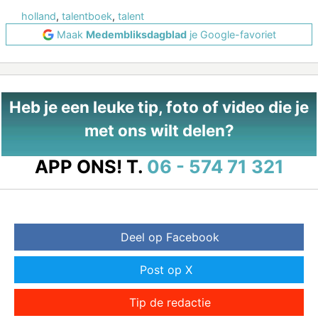
holland
,
talentboek
,
talent
Maak
Medembliksdagblad
je Google-favoriet
Heb je een leuke tip, foto of video die je
met ons wilt delen?
APP ONS!
T.
06 - 574 71 321
Deel op Facebook
Post op X
Tip de redactie