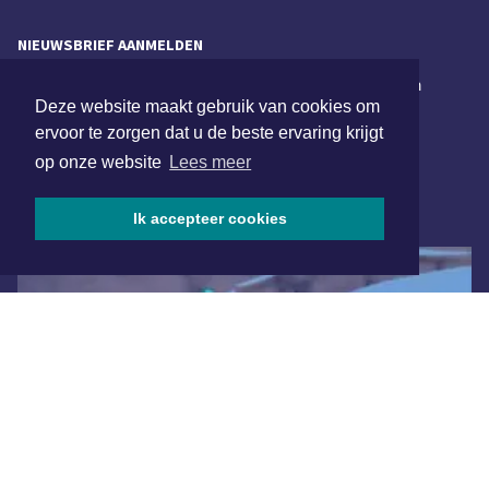
NIEUWSBRIEF AANMELDEN
Schrijf je in voor onze nieuwsbrief en krijg wekelijks een
Deze website maakt gebruik van cookies om
samenvatting van alle gebeurtenissen uit jouw regio.
ervoor te zorgen dat u de beste ervaring krijgt
Aanmelden
op onze website
Lees meer
ONLINE DAGBLADEN
Ik accepteer cookies