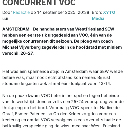
CONCURRENT VOC
Door
Redactie
op
14 september 2025, 20:38
Bron:
XYTO
uur
Media
AMSTERDAM - De handbalsters van Westfriesland SEW
hebben een eerste tik uitgedeeld aan VOC, één van de
mogelijke conurrenten dit seizoen. De ploeg van coach
Michael Vijverberg zegevierde in de hoofdstad met miniem
verschil: 26-27.
Het was een spannende strijd in Amsterdam waar SEW wel de
betere was, maar nooit echt afstand kon nemen. Bij rust
stonden de gasten ook al met één doelpunt voor: 13-14.
Na de pauze kwam VOC beter in het spel en tegen het einde
van de wedstrijd stond er zelfs een 25-24 voorsprong voor de
thuispleog op het bord. Voormalig VOC-speelster Nadine de
Graaf, Esmée Pater en Isa Op den Kelder zorgden voor een
kentering en omdat VOC vervolgens in een overtal-situatie de
bal knullig verspeelde ging de winst mee naar West-Friesland.