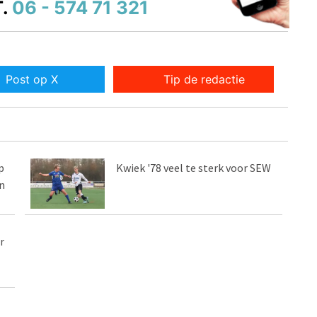
.
06 - 574 71 321
Post op X
Tip de redactie
p
Kwiek '78 veel te sterk voor SEW
n
r