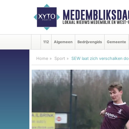
MEDEMBLIKSDA
lokaal nieuws medemblik en west-
112
Algemeen
Bedrijvengids
Gemeente
Home
Sport
SEW laat zich verschalken d