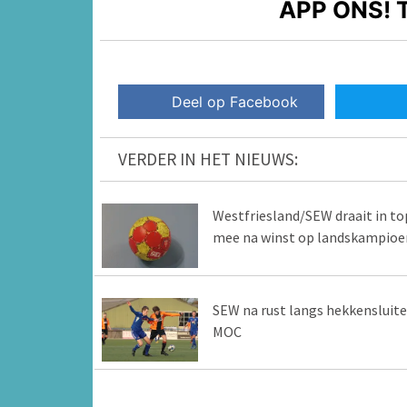
APP ONS!
T
Deel op Facebook
VERDER IN HET NIEUWS:
Westfriesland/SEW draait in to
mee na winst op landskampioe
SEW na rust langs hekkensluite
MOC