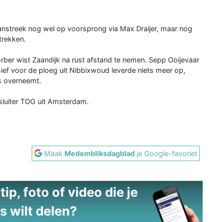
anstreek nog wel op voorsprong via Max Draijer, maar nog
trekken.
ber wist Zaandijk na rust afstand te nemen. Sepp Ooijevaar
ief voor de ploeg uit Nibbixwoud leverde niets meer op,
s overneemt.
luiter TOG uit Amsterdam.
Maak
Medembliksdagblad
je Google-favoriet
ip, foto of video die je
s wilt delen?