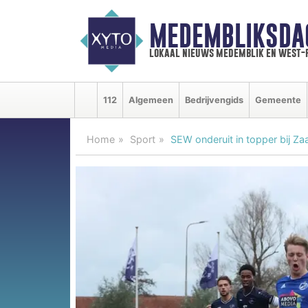
MEDEMBLIKSDA
lokaal nieuws medemblik en west-
112
Algemeen
Bedrijvengids
Gemeente
Home
Sport
SEW onderuit in topper bij Za