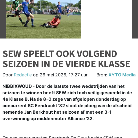
Vorige
V
SEW SPEELT OOK VOLGEND
SEIZOEN IN DE VIERDE KLASSE
Door
Redactie
op
26 mei 2026, 17:27 uur
Bron:
XYTO Media
NIBBIXWOUD - Door de laatste twee wedstrijden van het
seizoen te winnen heeft SEW zich toch veilig gespeeld in de
4e Klasse B. Na de 8-0 zege van afgelopen donderdag op
concurrent SC Eendracht '82 sloot de ploeg van de afscheid
nemende Jan Berkhout het seizoen af met een 3-1
overwinning op middenmoter Alliance '22.
Op een zonovergoten Sportpark De Dres haalde SEW nog