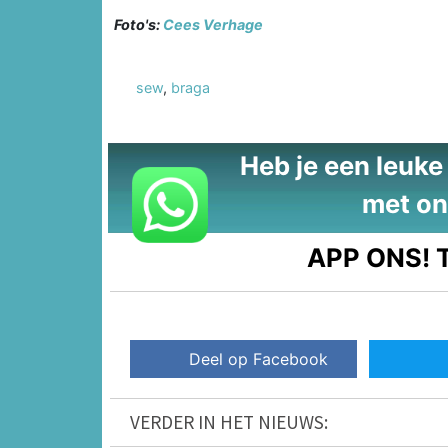
Foto's:
Cees Verhage
sew
,
braga
Heb je een leuke t
met on
APP ONS!
T
Deel op Facebook
VERDER IN HET NIEUWS: