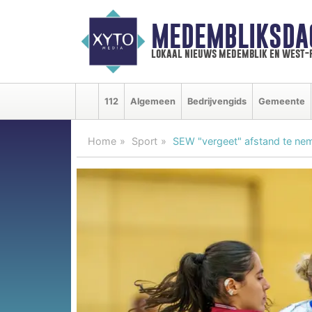
MEDEMBLIKSDA
lokaal nieuws medemblik en west-
112
Algemeen
Bedrijvengids
Gemeente
Home
Sport
SEW "vergeet" afstand te ne