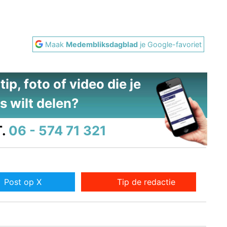
Maak
Medembliksdagblad
je Google-favoriet
ip, foto of video die je
s wilt delen?
.
06 - 574 71 321
Post op X
Tip de redactie