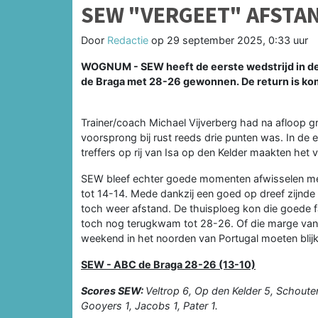
SEW "VERGEET" AFSTAN
Door
Redactie
op
29 september 2025, 0:33 uur
WOGNUM - SEW heeft de eerste wedstrijd in de
de Braga met 28-26 gewonnen. De return is ko
Trainer/coach Michael Vijverberg had na afloop g
voorsprong bij rust reeds drie punten was. In de ee
treffers op rij van Isa op den Kelder maakten het
SEW bleef echter goede momenten afwisselen me
tot 14-14. Mede dankzij een goed op dreef zijnde 
toch weer afstand. De thuisploeg kon die goede f
toch nog terugkwam tot 28-26. Of die marge va
weekend in het noorden van Portugal moeten blij
SEW - ABC de Braga 28-26 (13-10)
Scores SEW:
Veltrop 6, Op den Kelder 5, Schouten
Gooyers 1, Jacobs 1, Pater 1.