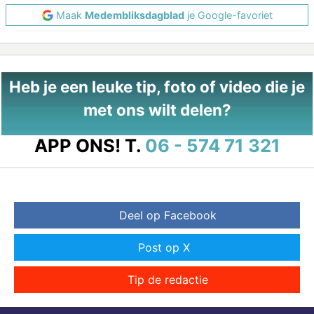
Maak
Medembliksdagblad
je Google-favoriet
Heb je een leuke tip, foto of video die je
met ons wilt delen?
APP ONS!
T.
06 - 574 71 321
Deel op Facebook
Post op X
Tip de redactie