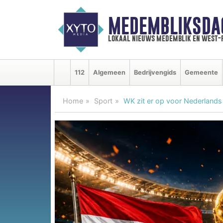
MEDEMBLIKSDA
lokaal nieuws medemblik en west-
112
Algemeen
Bedrijvengids
Gemeente
Home
Sport
WK zit er op voor Nederlands 