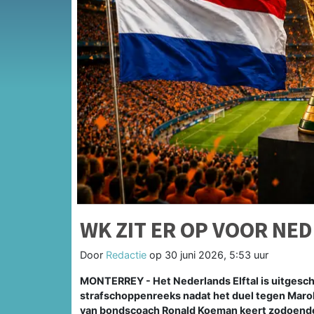
WK ZIT ER OP VOOR NE
Door
Redactie
op
30 juni 2026, 5:53 uur
MONTERREY - Het Nederlands Elftal is uitgescha
strafschoppenreeks nadat het duel tegen Marok
van bondscoach Ronald Koeman keert zodoende 