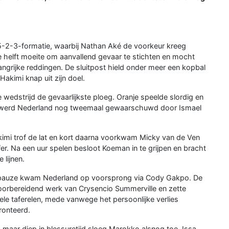
-2-3-formatie, waarbij Nathan Aké de voorkeur kreeg
te helft moeite om aanvallend gevaar te stichten en mocht
grijke reddingen. De sluitpost hield onder meer een kopbal
Hakimi knap uit zijn doel.
edstrijd de gevaarlijkste ploeg. Oranje speelde slordig en
ust werd Nederland nog tweemaal gewaarschuwd door Ismael
kimi trof de lat en kort daarna voorkwam Micky van de Ven
fer. Na een uur spelen besloot Koeman in te grijpen en bracht
lijnen.
inkpauze kwam Nederland op voorsprong via Cody Gakpo. De
voorbereidend werk van Crysencio Summerville en zette
le taferelen, mede vanwege het persoonlijke verlies
onteerd.
maar diep in blessuretijd sloeg Marokko alsnog toe. Issa