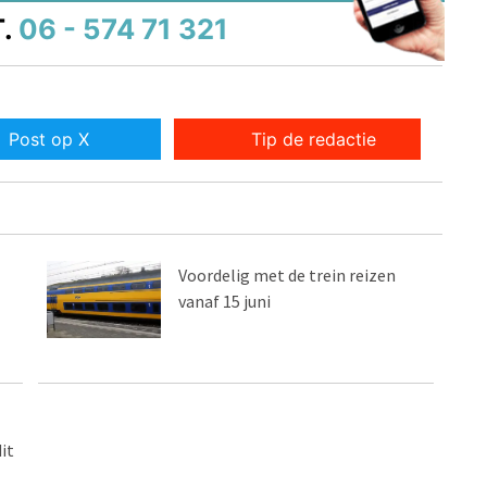
.
06 - 574 71 321
Post op X
Tip de redactie
Voordelig met de trein reizen
vanaf 15 juni
it