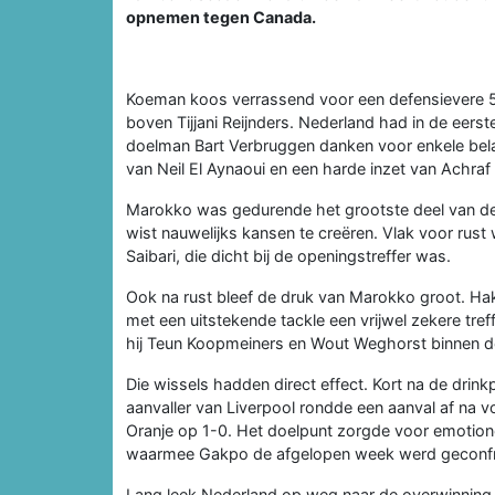
opnemen tegen Canada.
Koeman koos verrassend voor een defensievere 5
boven Tijjani Reijnders. Nederland had in de eers
doelman Bart Verbruggen danken voor enkele belan
van Neil El Aynaoui en een harde inzet van Achraf 
Marokko was gedurende het grootste deel van de w
wist nauwelijks kansen te creëren. Vlak voor r
Saibari, die dicht bij de openingstreffer was.
Ook na rust bleef de druk van Marokko groot. Ha
met een uitstekende tackle een vrijwel zekere tref
hij Teun Koopmeiners en Wout Weghorst binnen de 
Die wissels hadden direct effect. Kort na de dr
aanvaller van Liverpool rondde een aanval af na 
Oranje op 1-0. Het doelpunt zorgde voor emotione
waarmee Gakpo de afgelopen week werd geconfr
Lang leek Nederland op weg naar de overwinning, 