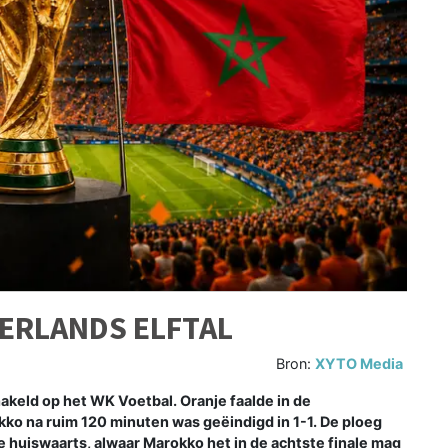
DERLANDS ELFTAL
Bron:
XYTO Media
keld op het WK Voetbal. Oranje faalde in de
ko na ruim 120 minuten was geëindigd in 1-1. De ploeg
huiswaarts, alwaar Marokko het in de achtste finale mag