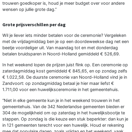
trouwen goedkoper is, houd je meer budget over voor andere
wensen op jullie grote dag.”
Grote prijsverschillen per dag
Wil je liever iets minder betalen voor de ceremonie? Vergeleken
met de vrijdagmiddag ben je op een doordeweekse dag net een
beetje voordeliger uit. Van maandag tot en met donderdag
betalen bruidsparen in Noord-Holland gemiddeld € 526,69.
In het weekend lopen de prijzen juist flink op. Een ceremonie op
zaterdagmiddag kost gemiddeld € 845,65, en op zondag zelfs
€ 1.022,58. De duurste ceremonie van Noord-Holland vind je in
Zandvoort: op zondagmiddag betaal je hier maar liefst €
1.711,00 voor een huwelijksceremonie in het gemeentehuis.
“Niet in elke gemeente kun je in het weekend trouwen in het
gemeentehuis. Van de 342 Nederlandse gemeenten bieden er
304 de mogelijkheid om op zaterdag in het huwelijksbootje te
stappen. Op zondag is die keuze een stuk beperkter: dan kun je
in 121 gemeenten terecht voor een huwelijk. Houd er rekening
mee dat populaire dagen, zoals vrijdag en het weekend, vaak