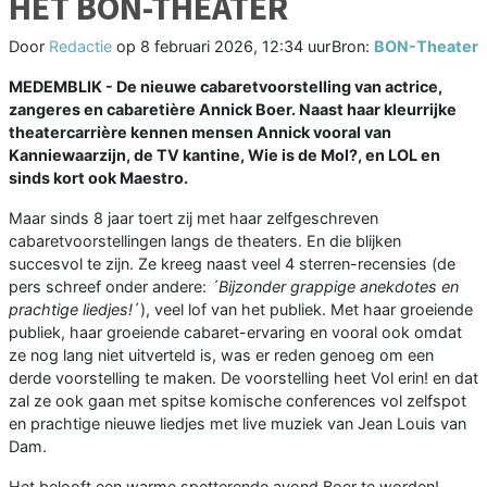
HET BON-THEATER
Door
Redactie
op
8 februari 2026, 12:34 uur
Bron:
BON-Theater
MEDEMBLIK - De nieuwe cabaretvoorstelling van actrice,
zangeres en cabaretière Annick Boer. Naast haar kleurrijke
theatercarrière kennen mensen Annick vooral van
Kanniewaarzijn, de TV kantine, Wie is de Mol?, en LOL en
sinds kort ook Maestro.
Maar sinds 8 jaar toert zij met haar zelfgeschreven
cabaretvoorstellingen langs de theaters. En die blijken
succesvol te zijn. Ze kreeg naast veel 4 sterren-recensies (de
pers schreef onder andere:
´Bijzonder grappige anekdotes en
prachtige liedjes!
´), veel lof van het publiek. Met haar groeiende
publiek, haar groeiende cabaret-ervaring en vooral ook omdat
ze nog lang niet uitverteld is, was er reden genoeg om een
derde voorstelling te maken. De voorstelling heet Vol erin! en dat
zal ze ook gaan met spitse komische conferences vol zelfspot
en prachtige nieuwe liedjes met live muziek van Jean Louis van
Dam.
Het belooft een warme spetterende avond Boer te worden!