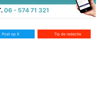
.
06 - 574 71 321
Post op X
Tip de redactie