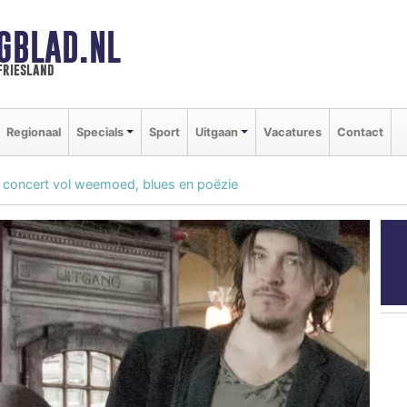
GBLAD.NL
friesland
Regionaal
Specials
Sport
Uitgaan
Vacatures
Contact
k concert vol weemoed, blues en poëzie