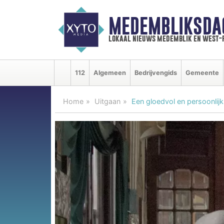
MEDEMBLIKSDA
lokaal nieuws medemblik en west-
112
Algemeen
Bedrijvengids
Gemeente
Home
Uitgaan
Een gloedvol en persoonlij