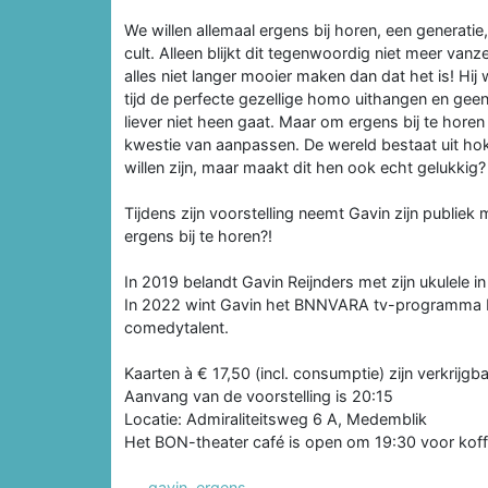
We willen allemaal ergens bij horen, een generat
cult. Alleen blijkt dit tegenwoordig niet meer va
alles niet langer mooier maken dan dat het is! Hi
tijd de perfecte gezellige homo uithangen en geen
liever niet heen gaat. Maar om ergens bij te hore
kwestie van aanpassen. De wereld bestaat uit hok
willen zijn, maar maakt dit hen ook echt gelukkig?
Tijdens zijn voorstelling neemt Gavin zijn publiek me
ergens bij te horen?!
In 2019 belandt Gavin Reijnders met zijn ukulele in
In 2022 wint Gavin het BNNVARA tv-programma Ik
comedytalent.
Kaarten à € 17,50 (incl. consumptie) zijn verkrijgb
Aanvang van de voorstelling is 20:15
Locatie: Admiraliteitsweg 6 A, Medemblik
Het BON-theater café is open om 19:30 voor koffi
gavin
,
ergens