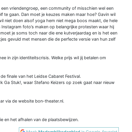
ie, een vriendengroep, een community of misschien wel een
nzelf te gaan. Dan moet je keuzes maken maar hoe? Gavin wil
j wil niet doen alsof yoga hem niet mega boos maakt, de hele
 Instagram foto’s maken op belangrijke protesten waar hij
n moet je soms toch naar die ene kutverjaardag en is het een
jes gevuld met mensen die de perfecte versie van hun zelf
e in zijn identiteitscrisis. Welke prijs wil jij betalen om
 de finale van het Leidse Cabaret Festival.
 Ga Stuk!, waar Stefano Keizers op zoek gaat naar nieuw
aar via de website bon-theater.nl.
e en het afhalen van de plaatsbewijzen.
Maak
Medembliksdagblad
je Google-favoriet