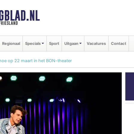
GBLAD.NL
friesland
Regionaal
Specials
Sport
Uitgaan
Vacatures
Contact
rmoe op 22 maart in het BON-theater