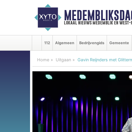
MEDEMBLIKSDA
lokaal nieuws medemblik en west-
112
Algemeen
Bedrijvengids
Gemeente
Home
Uitgaan
Gavin Reijnders met Glitte