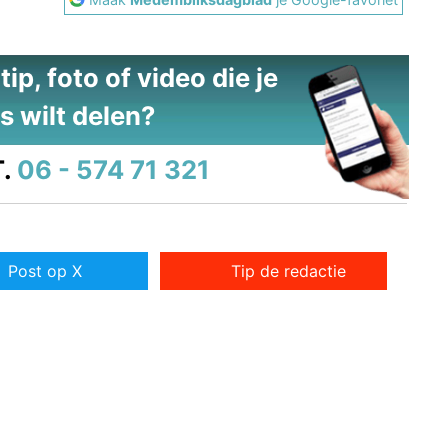
ip, foto of video die je
s wilt delen?
.
06 - 574 71 321
Post op X
Tip de redactie