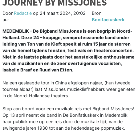
JOURNEY BY MISSJONES
Door
Redactie
op
24 maart 2024, 20:02
Bron:
uur
Bonifaciuskerk
MEDEMBLIK - De Bigband MissJones is een begrip in Noord-
Holland. Deze 24 – koppige, semiprofessionele band onder
leiding van Ton van de Kieft speelt al ruim 15 jaar de sterren
van de hemel tijdens feesten, festivals en theaterconcerten.
Niet in de laatste plaats door het aanstekelijke enthousiasme
van de muzikanten en de zeer overtuigende vocalisten,
Isabelle Braaf en Ruud van Etten.
Na een geslaagde tour in China afgelopen najaar, (hun tweede
tournee aldaar) laat MissJones muziekliefhebbers weer genieten
in de Noord-Hollandse theaters.
Stap aan boord voor een muzikale reis met Bigband MissJones!
Op 13 april neemt de band in De Bonifatiuskerk in Medemblik
haar publiek mee op een reis door de muzikale tijd, van de
swingende jaren 1930 tot aan de hedendaagse popmuziek.