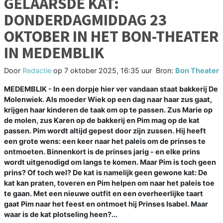
GELAARSDE KAT:
DONDERDAGMIDDAG 23
OKTOBER IN HET BON-THEATER
IN MEDEMBLIK
Door
Redactie
op
7 oktober 2025, 16:35 uur
Bron:
Bon Theater
MEDEMBLIK - In een dorpje hier ver vandaan staat bakkerij De
Molenwiek. Als moeder Wiek op een dag naar haar zus gaat,
krijgen haar kinderen de taak om op te passen. Zus Marie op
de molen, zus Karen op de bakkerij en Pim mag op de kat
passen. Pim wordt altijd gepest door zijn zussen. Hij heeft
een grote wens: een keer naar het paleis om de prinses te
ontmoeten. Binnenkort is de prinses jarig - en elke prins
wordt uitgenodigd om langs te komen. Maar Pim is toch geen
prins? Of toch wel? De kat is namelijk geen gewone kat: De
kat kan praten, toveren en Pim helpen om naar het paleis toe
te gaan. Met een nieuwe outfit en een overheerlijke taart
gaat Pim naar het feest en ontmoet hij Prinses Isabel. Maar
waar is de kat plotseling heen?...