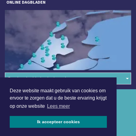
ONLINE DAGBLADEN
Overige dagbladen in de regio
Deze website maakt gebruik van cookies om
Algemene voorwaarden
ervoor te zorgen dat u de beste ervaring krijgt
op onze website
Lees meer
Disclaimer
Privacy Statement
Ik accepteer cookies
Copyright (c) 2026 | Medembliksdagblad.nl - Alle rechten