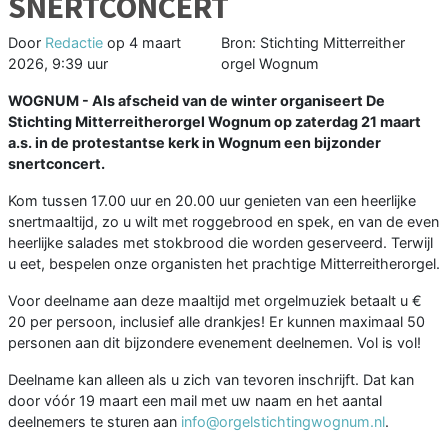
SNERTCONCERT
Door
Redactie
op
4 maart
Bron: Stichting Mitterreither
2026, 9:39 uur
orgel Wognum
WOGNUM - Als afscheid van de winter organiseert De
Stichting Mitterreitherorgel Wognum op zaterdag 21 maart
a.s. in de protestantse kerk in Wognum een bijzonder
snertconcert.
Kom tussen 17.00 uur en 20.00 uur genieten van een heerlijke
snertmaaltijd, zo u wilt met roggebrood en spek, en van de even
heerlijke salades met stokbrood die worden geserveerd. Terwijl
u eet, bespelen onze organisten het prachtige Mitterreitherorgel.
Voor deelname aan deze maaltijd met orgelmuziek betaalt u €
20 per persoon, inclusief alle drankjes! Er kunnen maximaal 50
personen aan dit bijzondere evenement deelnemen. Vol is vol!
Deelname kan alleen als u zich van tevoren inschrijft. Dat kan
door vóór 19 maart een mail met uw naam en het aantal
deelnemers te sturen aan
info@orgelstichtingwognum.nl
.