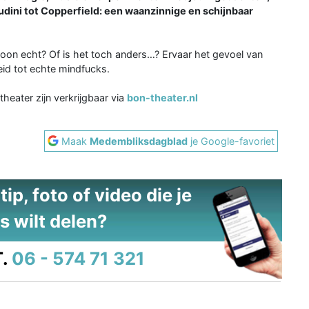
udini tot Copperfield: een waanzinnige en schijnbaar
oon echt? Of is het toch anders…? Ervaar het gevoel van
eid tot echte mindfucks.
heater zijn verkrijgbaar via
bon-theater.nl
Maak
Medembliksdagblad
je Google-favoriet
ip, foto of video die je
s wilt delen?
.
06 - 574 71 321