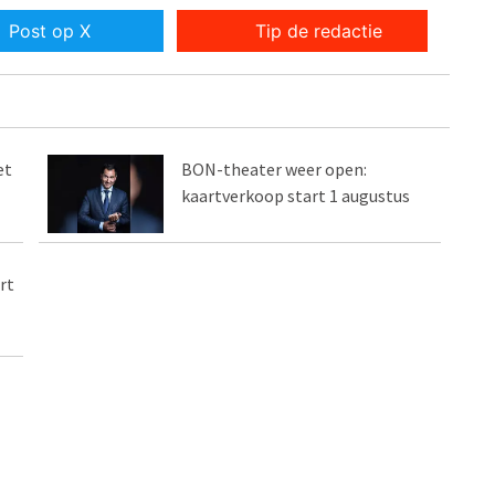
Post op X
Tip de redactie
et
BON-theater weer open:
kaartverkoop start 1 augustus
rt