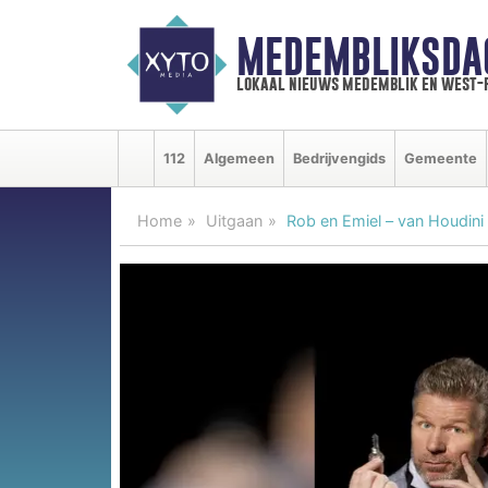
MEDEMBLIKSDA
lokaal nieuws medemblik en west-
112
Algemeen
Bedrijvengids
Gemeente
Home
Uitgaan
Rob en Emiel – van Houdini 