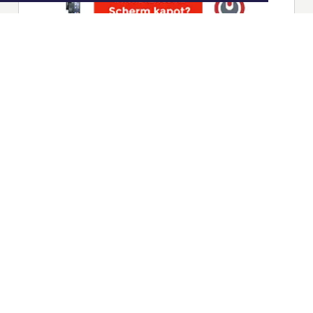
|
Nieuws | Sport | Evenementen
Hoofdvestiging:
van Benthuizenlaan 1
1701 BZ Heerhugowaard
072 8200 600
redactie@xyto.nl