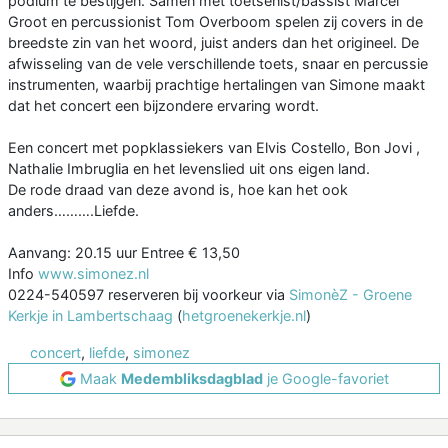
podium te bestijgen. Samen met toetsenist/bassist Marcel
Groot en percussionist Tom Overboom spelen zij covers in de
breedste zin van het woord, juist anders dan het origineel. De
afwisseling van de vele verschillende toets, snaar en percussie
instrumenten, waarbij prachtige hertalingen van Simone maakt
dat het concert een bijzondere ervaring wordt.
Een concert met popklassiekers van Elvis Costello, Bon Jovi ,
Nathalie Imbruglia en het levenslied uit ons eigen land.
De rode draad van deze avond is, hoe kan het ook
anders……….Liefde.
Aanvang: 20.15 uur Entree € 13,50
Info
www.simonez.nl
0224-540597 reserveren bij voorkeur via
SimonèZ - Groene
Kerkje in Lambertschaag
(
hetgroenekerkje.nl
)
concert
,
liefde
,
simonez
Maak
Medembliksdagblad
je Google-favoriet