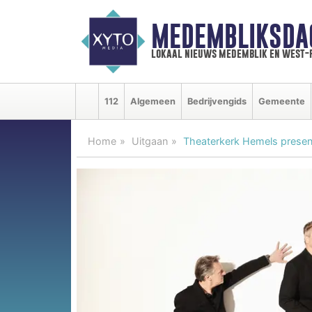
MEDEMBLIKSDA
lokaal nieuws medemblik en west-
112
Algemeen
Bedrijvengids
Gemeente
Home
Uitgaan
Theaterkerk Hemels prese