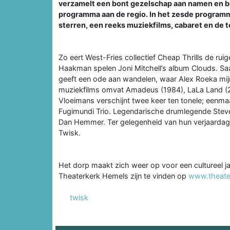
verzamelt een bont gezelschap aan namen en bi
programma aan de regio. In het zesde programma
sterren, een reeks muziekfilms, cabaret en de
Zo eert West-Fries collectief Cheap Thrills de r
Haakman spelen Joni Mitchell’s album Clouds. Sa
geeft een ode aan wandelen, waar Alex Roeka mijm
muziekfilms omvat Amadeus (1984), LaLa Land (2
Vloeimans verschijnt twee keer ten tonele; eenmaal
Fugimundi Trio. Legendarische drumlegende Steve
Dan Hemmer. Ter gelegenheid van hun verjaardagst
Twisk.
Het dorp maakt zich weer op voor een cultureel 
Theaterkerk Hemels zijn te vinden op
www.theate
twisk