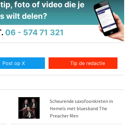
ip, foto of video die je
s wilt delen?
.
06 - 574 71 321
Post op X
Tip de redactie
Scheurende saxofoonkreten in
Hemels met bluesband The
Preacher Men