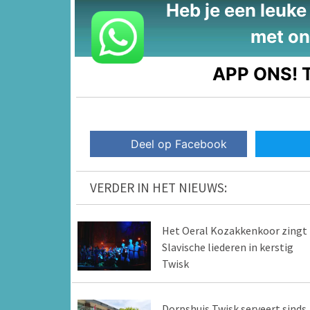
Heb je een leuke t
met on
APP ONS!
T
Deel op Facebook
VERDER IN HET NIEUWS:
Het Oeral Kozakkenkoor zingt
Slavische liederen in kerstig
Twisk
Dorpshuis Twisk serveert sinds