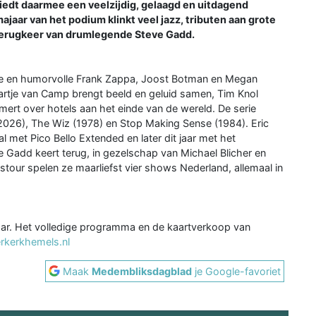
edt daarmee een veelzijdig, gelaagd en uitdagend
jaar van het podium klinkt veel jazz, tributen aan grote
 terugkeer van drumlegende Steve Gadd.
uige en humorvolle Frank Zappa, Joost Botman en Megan
artje van Camp brengt beeld en geluid samen, Tim Knol
ert over hotels aan het einde van de wereld. De serie
026), The Wiz (1978) en Stop Making Sense (1984). Eric
 met Pico Bello Extended en later dit jaar met het
 Gadd keert terug, in gezelschap van Michael Blicher en
our spelen ze maarliefst vier shows Nederland, allemaal in
jaar. Het volledige programma en de kaartverkoop van
rkerkhemels.nl
Maak
Medembliksdagblad
je Google-favoriet