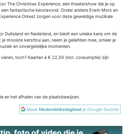
 voor The Christmas Experience, een theatershow die je op
 een fantastische kerstavond. Onder andere Erwin Mors en
 Experience Orkest zorgen voor deze geweldige muzikale
r Duitsland en Nederland, en biedt een unieke kans om de
k je mooiste kersttrui aan, neem je geliefden mee, smeer je
 muziek en onvergetelijke momenten.
vieren, toch? Kaarten à € 22,50 (incl. consumptie) zijn
e en het afhalen van de plaatsbewijzen.
Maak
Medembliksdagblad
je Google-favoriet
ip, foto of video die je