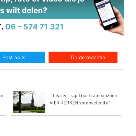
s wilt delen?
.
06 - 574 71 321
Post op X
Tip de redactie
in
Theater Trap Tour trapt seizoen
VIER KERKEN sprankelend af