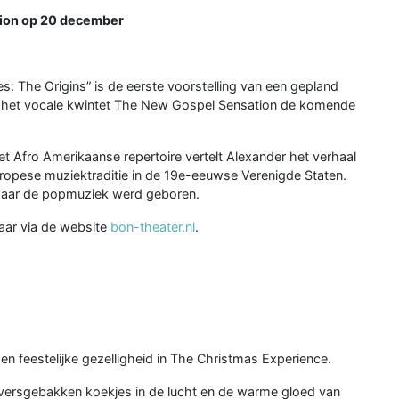
ion op 20 december
es: The Origins” is de eerste voorstelling van een gepland
en het vocale kwintet The New Gospel Sensation de komende
et Afro Amerikaanse repertoire vertelt Alexander het verhaal
opese muziektraditie in de 19e-eeuwse Verenigde Staten.
r waar de popmuziek werd geboren.
baar via de website
bon-theater.nl
.
n feestelijke gezelligheid in The Christmas Experience.
 versgebakken koekjes in de lucht en de warme gloed van