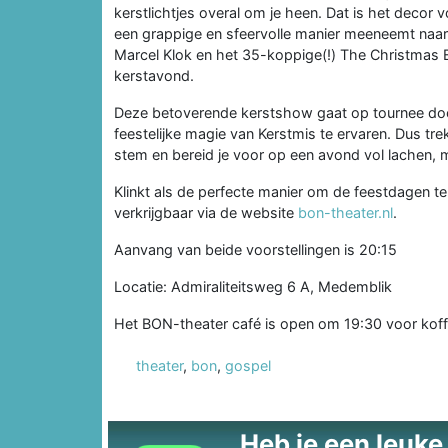
kerstlichtjes overal om je heen. Dat is het decor
een grappige en sfeervolle manier meeneemt naar
Marcel Klok en het 35-koppige(!) The Christmas
kerstavond.
Deze betoverende kerstshow gaat op tournee doo
feestelijke magie van Kerstmis te ervaren. Dus tre
stem en bereid je voor op een avond vol lachen,
Klinkt als de perfecte manier om de feestdagen te 
verkrijgbaar via de website
bon-theater.nl
.
Aanvang van beide voorstellingen is 20:15
Locatie: Admiraliteitsweg 6 A, Medemblik
Het BON-theater café is open om 19:30 voor koffi
theater
,
bon
,
gospel
Heb je een leuke t