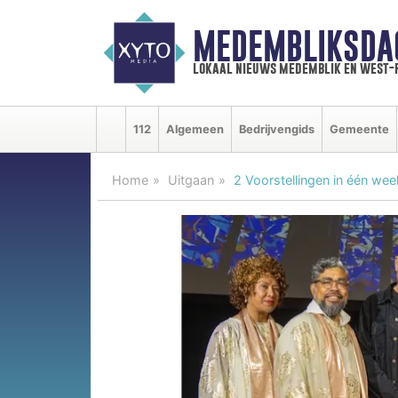
MEDEMBLIKSDA
lokaal nieuws medemblik en west-
112
Algemeen
Bedrijvengids
Gemeente
Home
Uitgaan
2 Voorstellingen in één we