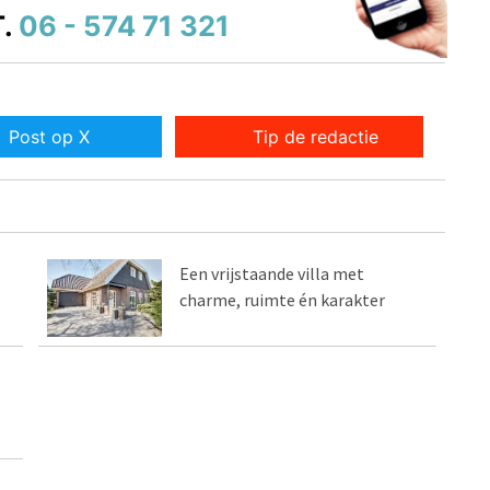
.
06 - 574 71 321
Post op X
Tip de redactie
Een vrijstaande villa met
charme, ruimte én karakter