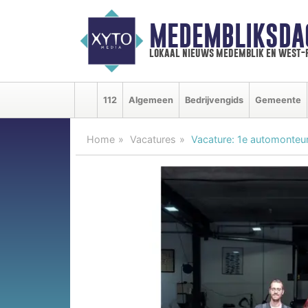
MEDEMBLIKSDA
lokaal nieuws medemblik en west-
112
Algemeen
Bedrijvengids
Gemeente
Home
Vacatures
Vacature: 1e automonteu