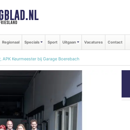
GBLAD.NL
friesland
Regionaal
Specials
Sport
Uitgaan
Vacatures
Contact
r, APK Keurmeester bij Garage Boerebach